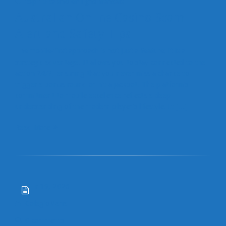
top 10 casino en ligne francais
Australian Online Casino Scam
Alert and Safety Tips
The mobile-first approach is not just a feature; it is a
strategic advantage. It allows you to stay connected to the
action 24/7, ensuring that you never miss a chance to
trigger a bonus round or hit a jackpot. The platform’s
commitment to mobile excellence reflects a deep
understanding of the modern player’s lifestyle. It […]
Read More
Mar 19, 2026
ColegioMaria
0 comments